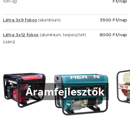
10m-ig
)
Ft/nap
Létra 3x9 fokos
(alumínium)
5500 Ft/nap
Létra 3x12 fokos
(alumínium, terpesztett
8000 Ft/nap
szárú)
Áramfejlesztők