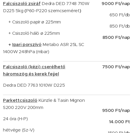
Falcsiszoló zsiráf
Dedra DED 7748 710W
9000 Ft/nap
D225 5kg
(
P60-P220 szemcseméret
)
650 Ft/db
+ Csiszoló papír ø 225mm
850
Ft/db
+ Csiszoló háló ø 225mm
8500 Ft/nap
+
Ipari porszívó
Metabo ASR 25L SC
1400W 248hPa (mbar)
Falcsiszoló (kézi) cserélhető
7500 Ft/nap
háromszög és kerek fejjel
Dedra DED 7763 1010W D225
Parkettcsiszoló
Künzle & Tasin Mignon
S200 220V 200mm
9500 Ft/nap
24 óra (H-P)
14.000 Ft
hétvége (Sz-V)
1500 Ft/db