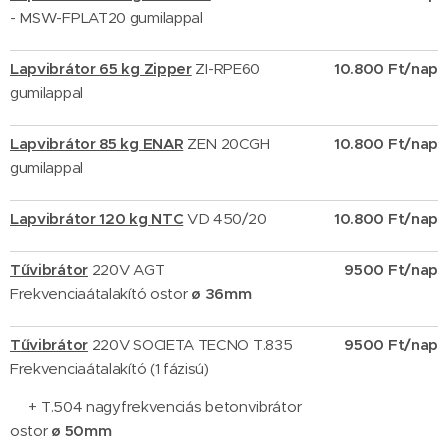
- MSW-FPLAT20 gumilappal
Lapvibrátor 65 kg Zipper
ZI-RPE60
10.
800
Ft/nap
gumilappal
Lapvibrátor 85 kg ENAR
ZEN 20CGH
10.
800
Ft/nap
gumilappal
Lapvibrátor 120 kg NTC
VD 450/20
10.
800
Ft/nap
Tűvibrátor
220V AGT
9500 Ft/nap
Frekvenciaátalakító ostor
ø 36mm
Tűvibrátor
220V SOCIETA TECNO T.835
9500 Ft/nap
Frekvenciaátalakító (1 fázisú)
+ T.504 nagyfrekvenciás betonvibrátor
ostor
ø 50mm