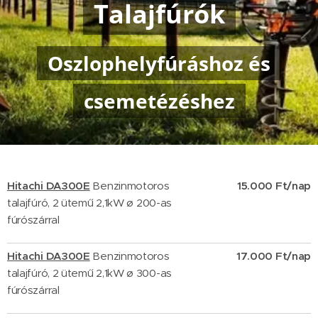
Talajfúrók
Oszlophelyfúráshoz és
csemetézéshez
Hitachi DA300E
Benzinmotoros
15.000 Ft/nap
talajfúró, 2 ütemű 2,1kW
ø 200-as
fúrósz
árral
Hitachi DA300E
Benzinmotoros
17.000 Ft/nap
talajfúró, 2 ütemű 2,1kW ø 300-as
fúrószárral