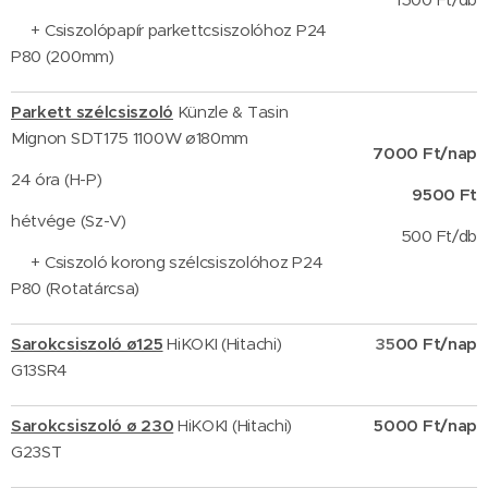
+ Csiszolópapír parkettcsiszolóhoz P24
P80 (200mm)
Parkett szélcsiszoló
Künzle & Tasin
Mignon SDT175 1100W ø180mm
7000 Ft/nap
24 óra (H-P)
9500 Ft
hétvége (Sz-V)
500 Ft/db
+ Csiszoló korong szélcsiszolóhoz P24
P80
(Rotatárcsa)
Sarokcsiszoló ø125
HiKOKI (Hitachi)
35
00 Ft/nap
G13SR4
Sarokcsiszoló ø 230
HiKOKI (Hitachi)
5000 Ft/nap
G23ST