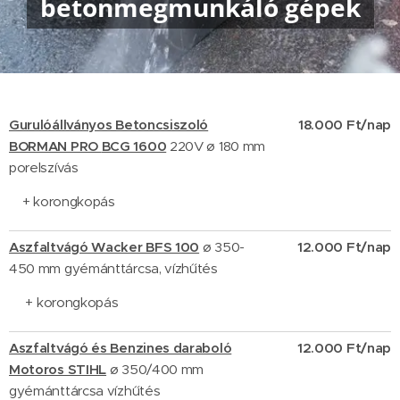
betonmegmunkáló gépek
Gurulóállványos Betoncsiszoló
18.000 Ft/nap
BORMAN PRO
BCG 1600
220V
ø
180 mm
porelszívás
+ korongkopás
Aszfaltvágó Wacker BFS 100
ø 350-
12.000 Ft/nap
450 mm gyémánttárcsa, vízhűtés
+ korongkopás
Aszfaltvágó és Benzines daraboló
12.000 Ft/nap
Motoros STIHL
ø 350/400 mm
gyémánttárcsa vízhűtés