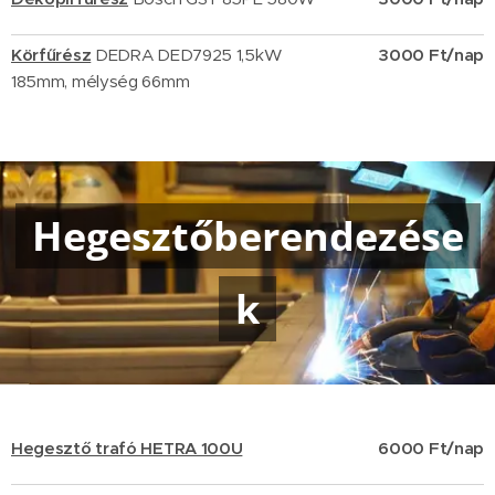
Körfűrész
DEDRA DED7925
1,5kW
3000 Ft/nap
185mm, mélység 66mm
Hegesztőberendezése
k
Hegesztő trafó HETRA 100U
6000 Ft/nap