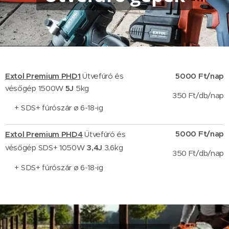
Extol Premium PHD1
Ütvefúró és
5000 Ft/nap
vésőgép 1500W
5J
5kg
350 Ft/db/nap
+ SDS+ fúrószár ø 6-18-ig
5000 Ft/nap
Extol Premium PHD4
Ütvefúró és
vésőgép SDS+ 1050W
3,4J
3,6kg
3
50 Ft/db/nap
+ SDS+ fúrószár ø 6-18-ig