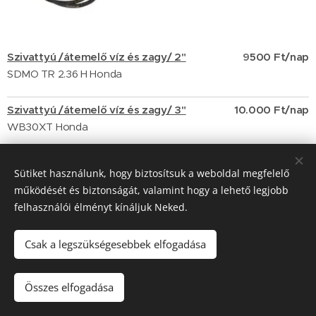
Szivattyú /átemelő víz és zagy/ 2"
9
500 Ft/nap
SDMO TR 2.36 H Honda
Szivattyú /átemelő víz és zagy/ 3"
10.000 Ft/nap
WB30XT Honda
Szivattyú /búvár/ 2"
Wacker
PST2 400
9000 Ft/nap
Sütiket használunk, hogy biztosítsuk a weboldal megfelelő
220V
működését és biztonságát, valamint hogy a lehető legjobb
felhasználói élményt kínáljuk Neked.
Szivattyú /búvár/ 2"
YATO YT85350
9000 Ft/nap
750W 266 L/perc
220V
Csak a legszükségesebbek elfogadása
Szivattyú /átemelő/ 2"
HERON EPH-50
9500 Ft/nap
4100W 600L/perc
3D
Összes elfogadása