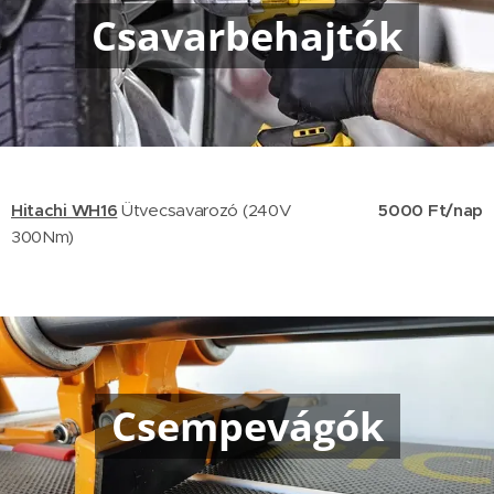
Csavarbehajtók
Hitachi WH16
Ütvecsavarozó (240V
5000 Ft/nap
300Nm)
Csempevágók