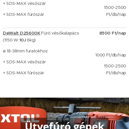
+ SDS-MAX vésőszár
1500-2500
+ SDS-MAX fúrószár
Ft/db/nap
DeWalt D25600K
Fúró vésőkalapács
8500 Ft/nap
(1150 W
10J
6kg)
ø 18-38mm furatokhoz
1000 Ft/db/n
ap
+ SDS-MAX vésőszár
1500-2500
+ SDS-MAX fúrószár
Ft/db/nap
Ütvefúró gépek