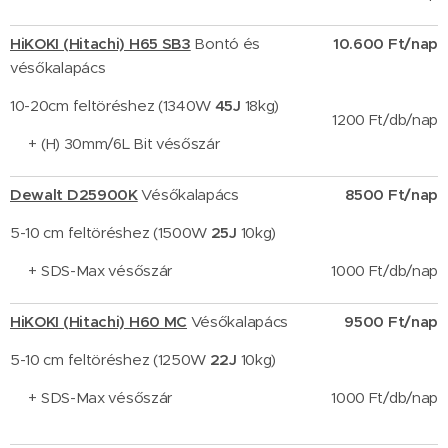
HiKOKI (Hitachi) H65 SB3
Bontó és
10.600 Ft/nap
vésőkalapács
10-20cm feltöréshez (1340W
45J
18kg)
1200 Ft/db/nap
+ (H) 30mm/6L Bit vésőszár
Dewalt D25900K
Vésőkalapács
8500 Ft/nap
5-10 cm feltöréshez (1500W
25J
10kg)
+ SDS-Max vésőszár
1000 Ft/db/nap
HiKOKI (Hitachi) H60 MC
Vésőkalapács
9500 Ft/nap
5-10 cm feltöréshez (1250W
22J
10kg)
+ SDS-Max vésőszár
1000 Ft/db/nap