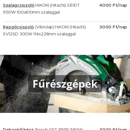
Szalagcsiszoló
HiKOKI (Hitachi) SB10T
4000 Ft/nap
950W 100x610mm szalaggal
Rezgőcsiszoló
(Vibrolap)
HiKOKI (Hitachi)
3000 Ft/nap
SV12SD 300W 114x228mm
szalaggal
Fűrészgépek
Dekopírfűrész
Bosch GST 85PE 580W
3000 F
t/nap