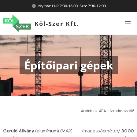
Nyitva: H-P 7:30-16:00, Szo: 7:30-12:00
Köl-Szer Kft.
Építőipari gépek
Árain
k az ÁFA-t tartalmazzák
!
Guruló állvány
(alumínium) (MAX
/magasságméter/
3000