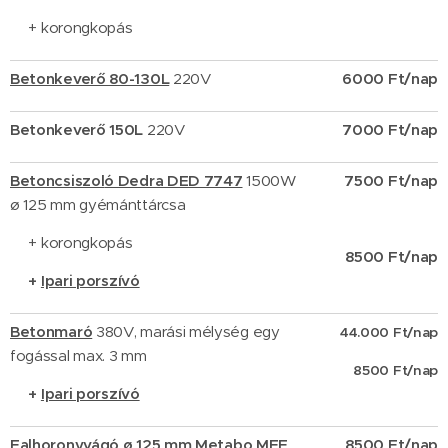
+ korongkopás
Betonkeverő 80-130L
220V
6000 Ft/nap
Betonkeverő 150L
220V
7000 Ft/nap
Betoncsiszol
ó Dedra DED 7747
1500W
7500 Ft/nap
ø 125 mm gyémánttárcsa
+ korongkopás
8500 Ft/nap
+
Ipari porszívó
Betonmaró
380V, marási mélység egy
44.000
Ft/nap
fogással max. 3 mm
8500 Ft/nap
+
Ipari porszívó
Falhoronyvágó
ø 125 mm
Metabo MFE
8500 Ft/nap