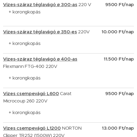
Vizes-száraz téglavágó
ø
300-as
220 V
9500 Ft/nap
+ korongkopás
Vizes-száraz téglavágó
ø
350-es
220V
10.000 Ft/nap
+ korongkopás
Vizes-száraz téglavágó
ø
400-as
11.500 Ft/nap
Flexmann FTG-400 220V
+ korongkopás
Vizes csempevágó
L600
Carat
9500 Ft/nap
Microcoup 260 220V
+ korongkopás
Vizes csempevágó L1200
NORTON
13.000 Ft/nap
Clipper
TR252 (1500W) 220V