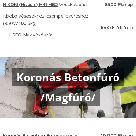
HiKOKI (Hitachi) H41 MB2
Vésőkalapács
8500 Ft/nap
Kisebb vésésekhez, csempe leveréshez
(950W
10J
5kg)
1000 Ft/db/nap
+ SDS-Max vésőszár
Koronás Betonfúró
/Magfúró/
Koronás Betonfúró Berendezés +
10.000 Ft/nap