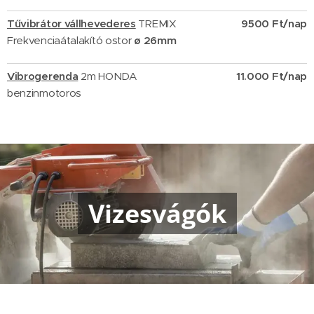
Tűvibrátor vállhevederes
TREMIX
9500 Ft/nap
Frekvenciaátalakító ostor
ø 26mm
Vibrogerenda
2m HONDA
11.000 Ft/nap
benzinmotoros
Vizesvágók