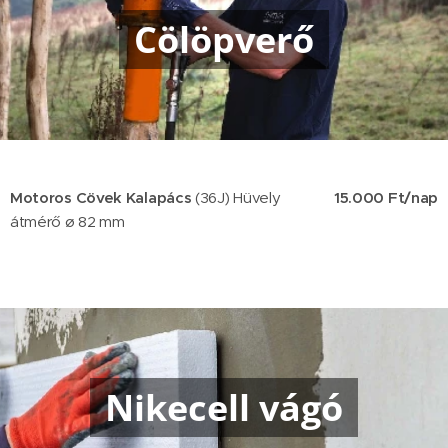
Cölöpverő
Motoros Cövek Kalapács
(36J) Hüvely
15.000 Ft/nap
átmérő
ø
82 mm
Nikecell vágó