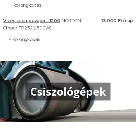
+ korongkopás
Vizes csempevágó L1200
NORTON
13.000 Ft/nap
Clipper TR252 (1500W)
+ korongkopás
Csiszológépek