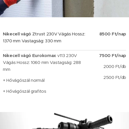
Nikecell vágó
Ztrust
230V Vágás Hossz:
8500 Ft/nap
1370 mm Vastagság: 330 mm
Nikecell vágó Eurokomax
v113 230V
7500 Ft/nap
Vágás Hossz: 1060 mm Vastagság: 288
2000 Ft/db
mm
2500 Ft/db
+ Hővágószál normál
+ Hővágószál grafitos