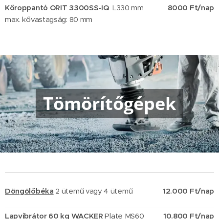
Kőroppantó ORIT 3300SS-IQ
L330 mm
8000 Ft/nap
max. kővastagság: 80 mm
Tömörítőgépek
Döngölőbéka
2 ütemű vagy 4 ütemű
12.000 Ft/nap
Lapvibrátor 60 kg WACKER
Plate MS60
10.800
Ft/nap