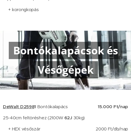
+ korongkopás
Bontókalapácsok és
Vésőgépek
DeWalt D2598
1
Bontókalapács
15.000 Ft/nap
25-40cm feltöréshez (2100W
62J
30kg)
+ HEX vésőszár
2000 Ft/db/nap