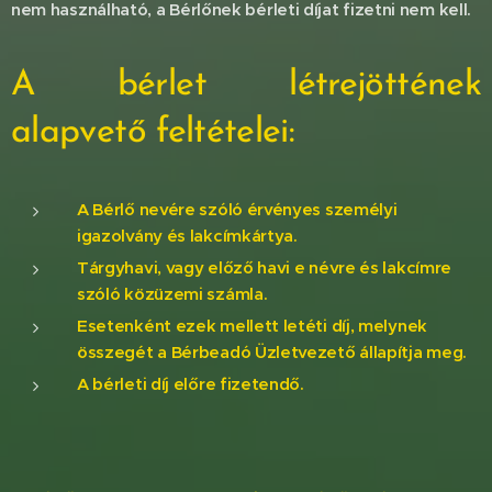
nem használható, a Bérlőnek bérleti díjat fizetni nem kell.
A bérlet létrejöttének
alapvető feltételei:
A Bérlő nevére szóló
érvényes személyi
igazolvány és lakcímkártya.
Tárgyhavi, vagy előző havi e névre és lakcímre
szóló közüzemi számla.
Esetenként ezek mellett letéti díj, melynek
összegét a Bérbeadó Üzletvezető állapítja meg.
A bérleti díj előre fizetendő.