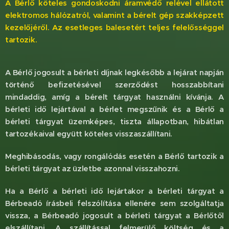
A Bérlő köteles gondoskodni áramvédő relével ellátott
elektromos hálózatról,
valamint a bérelt gép szakképzett
kezelőjéről. Az esetleges balesetért teljes felelősséggel
tartozik.
A Bérlő jogosult a bérleti díjnak legkésőbb a lejárat napján
történő befizetésével szerződést hosszabbítani
mindaddig, amíg a bérelt tárgyat használni kívánja. A
bérleti idő lejártával a bérlet megszűnik és a Bérlő a
bérleti tárgyat üzemképes, tiszta állapotban, hibátlan
tartozékaival együtt köteles visszaszállítani.
Meghibásodás, vagy rongálódás esetén a Bérlő tartozik a
bérleti tárgyat az üzletbe azonnal visszahozni.
Ha a Bérlő a bérleti idő lejártakor a bérleti tárgyat a
Bérbeadó írásbeli felszólítása ellenére sem szolgáltatja
vissza, a Bérbeadó jogosult a bérleti tárgyat a Bérlőtől
elszállítani. A szállítással felmerülő költség és a