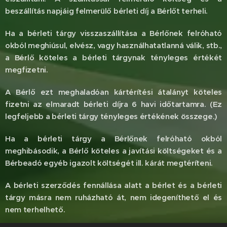
beszállítás napjáig felmerülő bérleti díj a Bérlőt terheli.
Ha a bérleti tárgy visszaszállítása a Bérlőnek felróható
okból meghiúsul, elvész, vagy használhatatlanná válik, stb.,
a Bérlő köteles a bérleti tárgynak tényleges értékét
megfizetni.
A Bérlő ezt meghaladóan kártérítési átalányt köteles
fizetni az elmaradt bérleti díjra 6 havi időtartamra. (Ez
legfeljebb a bérleti tárgy tényleges értékének összege.)
Ha a bérleti tárgy a Bérlőnek felróható okból
meghibásodik, a Bérlő köteles a javítási költségeket és a
Bérbeadó egyéb igazolt költségét ill. kárát megtéríteni.
A bérleti szerződés fennállása alatt a bérlet és a bérleti
tárgy másra nem ruházható át, nem idegeníthető el és
nem terhelhető.