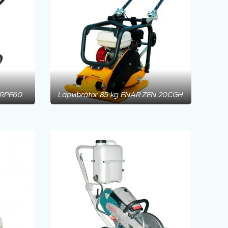
I-RPE60
Lapvibrátor 85 kg ENAR ZEN 20CGH