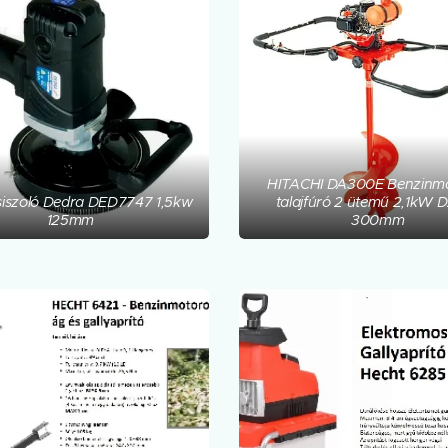
HITACHI DA300E Benzinm
iszoló Dedra DED7747 1,5kw
talajfúró 2 ütemű 2,1kW 
125mm
300mm