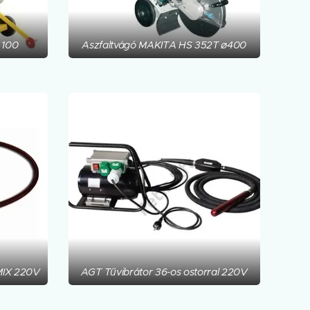
 100
Aszfaltvágó MAKITA HS 352T ø400
EMIX 220V
AGT Tűvibrátor 36-os ostorral 220V