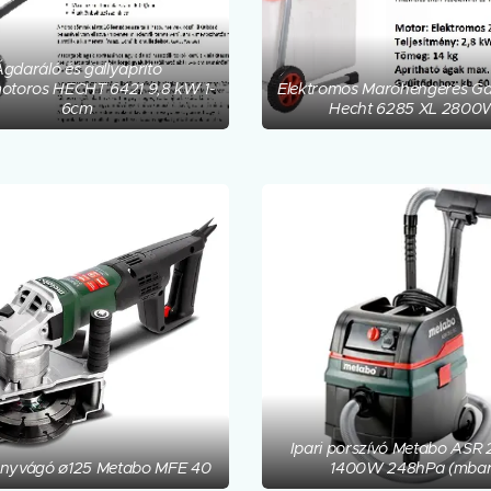
gdaráló és gallyaprító
otoros HECHT 6421 9,8 kW 1-
Elektromos Maróhengeres Gal
6cm
Hecht 6285 XL 2800
Ipari porszívó Metabo ASR 
onyvágó ø125 Metabo MFE 40
1400W 248hPa (mbar