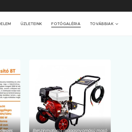
DELEM
ÜZLETEINK
FOTÓGALÉRIA
TOVÁBBIAK
gőleges
Benzinmotoros magasnyomású mosó