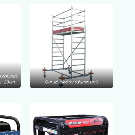
 230V/50
g: 28cm
Guruló állvány (alumínium)