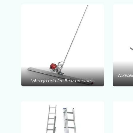
Nikecel
Vibrogrenda 2m Benzinmotoros