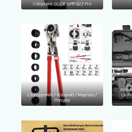
Cölöpverő GÜDE GPR 822 Pro
Kézi h
Csőroppantó / Krimpelő / Mapress /
csőhö
Présgép