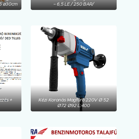
5 ø30cm
– 6,5 LE / 250 BAR/
ezés +
Kézi Koronás Magfúró 220V Ø 52
Ø72 Ø92 L:400