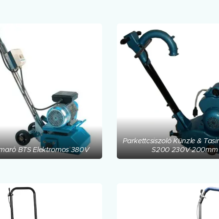
Parkettcsiszoló Künzle & Tas
maró BTS Elektromos 380V
S200 230V 200mm