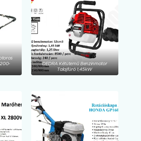
otoros
D200-
DEDRA Kétütemű Benzinmotor
Talajfúró 1,45kW