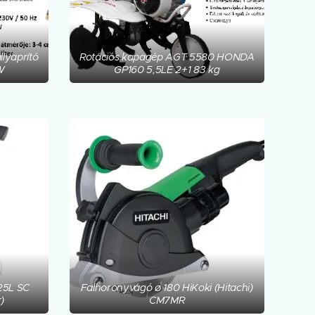
lyaprító
Rotációs kapagép AGT 5580 HONDA
W
GP160 5,5LE 2+1 83 kg
25L SC
Falhoronyvágó ø 180 HiKoki (Hitachi)
)
CM7MR