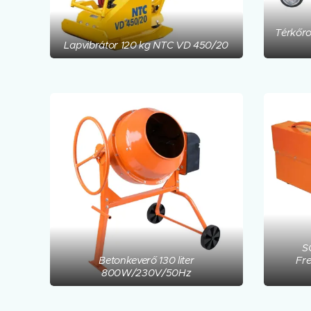
Térkőro
Lapvibrátor 120 kg NTC VD 450/20
S
Betonkeverő 130 liter
Fre
800W/230V/50Hz