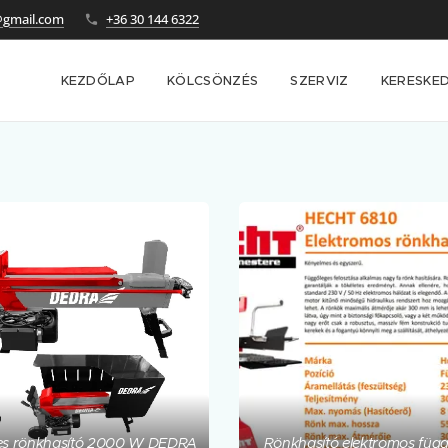
@gmail.com
+36 30 144 6322
KEZDŐLAP
KÖLCSÖNZÉS
SZERVIZ
KERESKE
tes rönkhasító 2000 W DEDRA
Rönkhasító elektromos füg