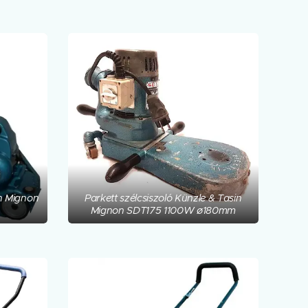
in Mignon
Parkett szélcsiszoló Künzle & Tasin
Mignon SDT175 1100W ø180mm