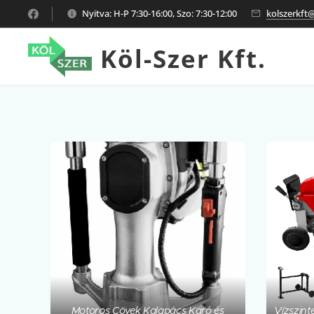
Nyitva: H-P 7:30-16:00, Szo: 7:30-12:00
kolszerkft
Köl-Szer Kft.
Motoros Cövek Kalapács Karó és
Vízszin