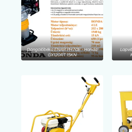
Döngölőbéka ENAR PH70E - Honda
Lapvi
GX120RT 15KN