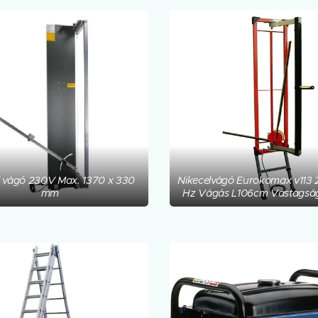
l vágó 230V Max. 1370 x 330
Nikecelvágó Eurokomax v113
mm
Hz Vágás L106cm Vastagsá