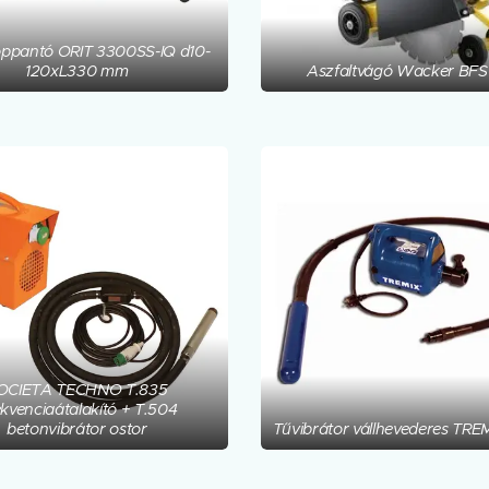
ppantó ORIT 3300SS-IQ d10-
120xL330 mm
Aszfaltvágó Wacker BFS
OCIETA TECHNO T.835
kvenciaátalakító + T.504
betonvibrátor ostor
Tűvibrátor vállhevederes TR