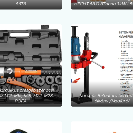
8678
HECHT 6810 8Tonna 3kW L5
idraulikus présgép szénacél
z M12, M15, M18, M22, M28
Koronás Betonfúró berend
POFA
állvány /Magfúró/