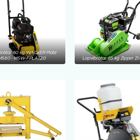
brátor 60 kg WACKER Plate
MS60 - MSW-FPLAT20
Lapvibrátor 65 kg Zipper Z