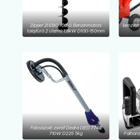
Á
Zipper ZI EBO 100 G Benzinmotors
benzinm
talajfúró 2 ütemű 1,8kW D100-150mm
Falcsiszoló zsiráf Dedra DED 7748
710W D225 5kg
Falhor